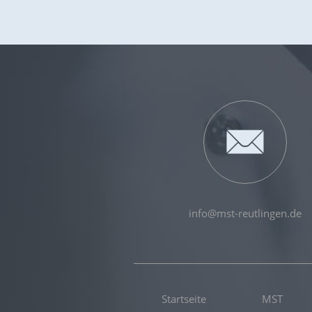
info@mst-reutlingen.de
Startseite
MST