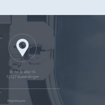
In der Braike 16
72127 Kusterdingen
Impressum