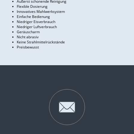
Äußerst schonende Reinigung
Flexible Dosierung
Innovatives Mahlwerksystem
Einfache Bedienung
Niedriger Eisverbrauch
Niedriger Luftverbrauch
Geräuscharm
Nicht abrasiv
Keine Strahlmittelrückstände
Preisbewusst