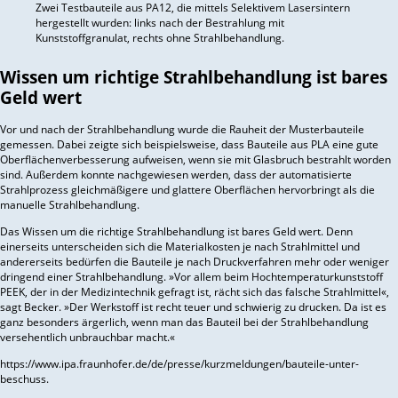
Zwei Testbauteile aus PA12, die mittels Selektivem Lasersintern
hergestellt wurden: links nach der Bestrahlung mit
Kunststoffgranulat, rechts ohne Strahlbehandlung.
Wissen um richtige Strahlbehandlung ist bares
Geld wert
Vor und nach der Strahlbehandlung wurde die Rauheit der Musterbauteile
gemessen. Dabei zeigte sich beispielsweise, dass Bauteile aus PLA eine gute
Oberflächenverbesserung aufweisen, wenn sie mit Glasbruch bestrahlt worden
sind. Außerdem konnte nachgewiesen werden, dass der automatisierte
Strahlprozess gleichmäßigere und glattere Oberflächen hervorbringt als die
manuelle Strahlbehandlung.
Das Wissen um die richtige Strahlbehandlung ist bares Geld wert. Denn
einerseits unterscheiden sich die Materialkosten je nach Strahlmittel und
andererseits bedürfen die Bauteile je nach Druckverfahren mehr oder weniger
dringend einer Strahlbehandlung. »Vor allem beim Hochtemperaturkunststoff
PEEK, der in der Medizintechnik gefragt ist, rächt sich das falsche Strahlmittel«,
sagt Becker. »Der Werkstoff ist recht teuer und schwierig zu drucken. Da ist es
ganz besonders ärgerlich, wenn man das Bauteil bei der Strahlbehandlung
versehentlich unbrauchbar macht.«
https://www.ipa.fraunhofer.de/de/presse/kurzmeldungen/bauteile-unter-
beschuss.