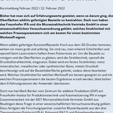
Kurzmeldung Februar 2022 /
22. Februar 2022
Bisher hat man sich auf Erfahrungswerte gestützt, wenn es darum ging, die
Oberflächen additiv gefertigter Bauteile zu bestrahlen. Doch nun haben
das Fraunhofer IPA und die Microstrahltechnik-Vertriebs GmbH in einer
wissenschaftlichen Versuchsanordnung geklärt, welches Strahlmittel mit
welchen Prozessparametern sich am besten für einen bestimmten
Werkstoff eignet.
Wenn additiv gefertigte Kunststoffbauteile frisch aus dem 3D-Drucker kommen,
wirken sie meist grob und unfertig. Sie sind rau, man erkennt Schichtrillen und
speziell beim Lasersintern haften ihnen Pulverreste an. Um die Bauteile zu
reinigen und die Oberflächen zu glätten, wird die Strahltechnik, speziell die
Druckluftstrahltechnik, eingesetzt. Dabei wird ein festes Strahlmittel, meist
mineralischer, metallischer oder synthetischer Basis, mittels Druckluft
beschleunigt und auf die Bauteiloberfläche gelenkt, sodass diese bearbeitet
wird. Welches Strahlmittel für welchen Werkstoff am besten geeignet ist und mit
welchen Prozessparametern die besten Ergebnisse erzielt werden, blieb bisher
dem Erfahrungswissen der Anwender überlassen.
Doch nun hat Mark Becker vom Zentrum für additive Produktion (ZAP) am
Fraunhofer-Institut für Produktionstechnik und Automatisierung IPA in enger
Zusammenarbeit mit der MST Microstrahltechnik-Vertriebs GmbH aus
Reutlingen diese Frage in einer wissenschaftlichen Versuchsanordnung geklärt.
Dazu fertigten die Forschungspartner zunächst Musterbauteile aus den drei
Thermoplasten Polylactid (PLA), Polyamid (PA12) und Polyetheretherketon