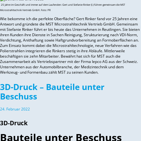
25 Jahre im Geschäft und immer auf dem Laufenden: Gert und Stefanie Rinker (l.) führen gemeinsam die MST
Microstrahltechnik Vertrieb GmbH. Foto: PR
Wie bekomme ich die perfekte Oberfläche? Gert Rinker fand vor 25 Jahren eine
Antwort und gründete die MST Microstrahltechnik Vertrieb GmbH. Gemeinsam
mit Stefanie Rinker führt er bis heute das Unternehmen in Reutlingen. Sie bieten
ihren Kunden ihre Dienste in Sachen Reinigung, Strukturierung nach VDI-Norm,
Verdichtung, Anithaftung sowie Haftgrundvorbereitung an Formoberflächen an.
Zum Einsatz kommt dabei die Microstrahltechnologie, neue Verfahren wie das
Polierstrahlen integrieren die Rinkers stetig in ihre Abläufe. Mittlerweile
beschäftigen sie zehn Mitarbeiter. Bewährt hat sich für MST auch die
Zusammenarbeit als Vertriebspartner mit der Firma Iepco AG aus der Schweiz.
Unternehmen aus der Automobilbranche, der Medizintechnik und dem
Werkzeug- und Formenbau zählt MST zu seinen Kunden.
3D-Druck – Bauteile unter
Beschuss
24. Februar 2022
3D-Druck
Bauteile unter Beschuss