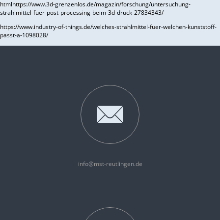
htmlhttps://www.3d-grenzenlos.de/magazin/forschung/untersuchung-
strahlmittel-fuer-post-processing-beim-3d-druck-27834343/
https://www.industry-of-things.de/welches-strahlmittel-fuer-welchen-kunststoff-
passt-a-1098028/
info@mst-reutlingen.de